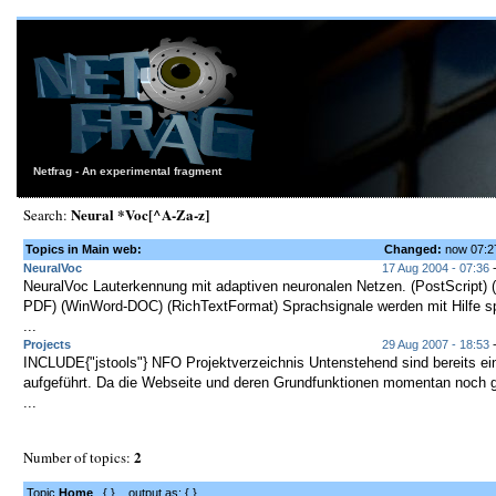
Netfrag - An experimental fragment
Neural *Voc[^A-Za-z]
Search:
Topics in Main web:
Changed:
now 07:
NeuralVoc
17 Aug 2004 - 07:36
NeuralVoc Lauterkennung mit adaptiven neuronalen Netzen. (PostScript) 
PDF) (WinWord-DOC) (RichTextFormat) Sprachsignale werden mit Hilfe sp
...
Projects
29 Aug 2007 - 18:53
-
INCLUDE{"jstools"} NFO Projektverzeichnis Untenstehend sind bereits ein
aufgeführt. Da die Webseite und deren Grundfunktionen momentan noch 
...
2
Number of topics:
Topic
Home
. { } output as: { }