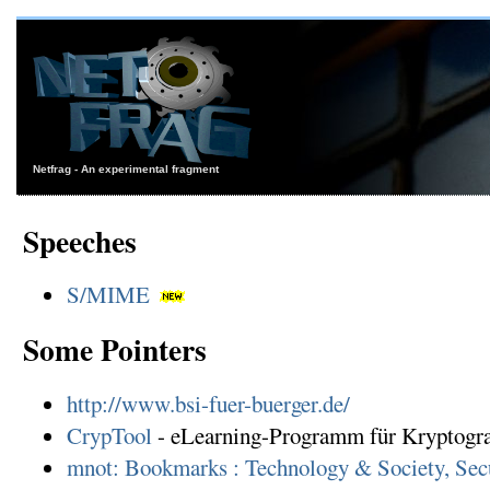
Netfrag - An experimental fragment
Speeches
S/MIME
Some Pointers
http://www.bsi-fuer-buerger.de/
CrypTool
- eLearning-Programm für Kryptogr
mnot: Bookmarks : Technology & Society, Sec