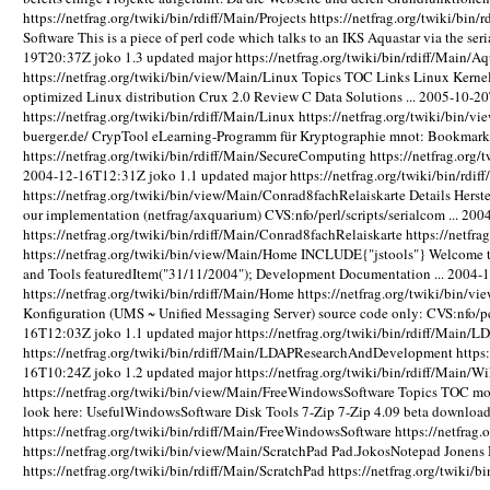
https://netfrag.org/twiki/bin/rdiff/Main/Projects
https://netfrag.org/twiki/bin/r
Software This is a piece of perl code which talks to an IKS Aquastar via the seri
19T20:37Z
joko
1.3
updated
major
https://netfrag.org/twiki/bin/rdiff/Main/Aq
https://netfrag.org/twiki/bin/view/Main/Linux
Topics TOC Links Linux Kernel
optimized Linux distribution Crux 2.0 Review C Data Solutions ...
2005-10-2
https://netfrag.org/twiki/bin/rdiff/Main/Linux
https://netfrag.org/twiki/bin/
buerger.de/ CrypTool eLearning-Programm für Kryptographie mnot: Bookmarks :
https://netfrag.org/twiki/bin/rdiff/Main/SecureComputing
https://netfrag.org
2004-12-16T12:31Z
joko
1.1
updated
major
https://netfrag.org/twiki/bin/rdif
https://netfrag.org/twiki/bin/view/Main/Conrad8fachRelaiskarte
Details Herst
our implementation (netfrag/axquarium) CVS:nfo/perl/scripts/serialcom ...
200
https://netfrag.org/twiki/bin/rdiff/Main/Conrad8fachRelaiskarte
https://netfra
https://netfrag.org/twiki/bin/view/Main/Home
INCLUDE{"jstools"} Welcome to 
and Tools featuredItem("31/11/2004"); Development Documentation ...
2004-
https://netfrag.org/twiki/bin/rdiff/Main/Home
https://netfrag.org/twiki/bin
Konfiguration (UMS ~ Unified Messaging Server) source code only: CVS:nfo/p
16T12:03Z
joko
1.1
updated
major
https://netfrag.org/twiki/bin/rdiff/Mai
https://netfrag.org/twiki/bin/rdiff/Main/LDAPResearchAndDevelopment
https
16T10:24Z
joko
1.2
updated
major
https://netfrag.org/twiki/bin/rdiff/Main/W
https://netfrag.org/twiki/bin/view/Main/FreeWindowsSoftware
Topics TOC mor
look here: UsefulWindowsSoftware Disk Tools 7-Zip 7-Zip 4.09 beta download 
https://netfrag.org/twiki/bin/rdiff/Main/FreeWindowsSoftware
https://netfrag
https://netfrag.org/twiki/bin/view/Main/ScratchPad
Pad.JokosNotepad Jonens
https://netfrag.org/twiki/bin/rdiff/Main/ScratchPad
https://netfrag.org/twiki/b