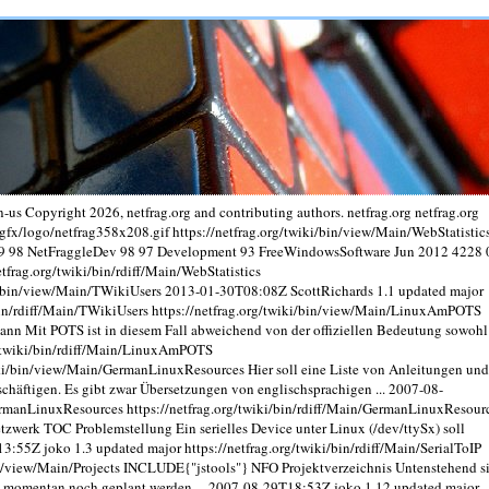
n-us
Copyright 2026, netfrag.org and contributing authors.
netfrag.org
netfrag.org
g/gfx/logo/netfrag358x208.gif
https://netfrag.org/twiki/bin/view/Main/WebStatistic
99 98 NetFraggleDev 98 97 Development 93 FreeWindowsSoftware Jun 2012 4228 
etfrag.org/twiki/bin/rdiff/Main/WebStatistics
ki/bin/view/Main/TWikiUsers
2013-01-30T08:08Z
ScottRichards
1.1
updated
major
bin/rdiff/Main/TWikiUsers
https://netfrag.org/twiki/bin/view/Main/LinuxAmPOTS
ann Mit POTS ist in diesem Fall abweichend von der offiziellen Bedeutung sowohl
g/twiki/bin/rdiff/Main/LinuxAmPOTS
wiki/bin/view/Main/GermanLinuxResources
Hier soll eine Liste von Anleitungen und
chäftigen. Es gibt zwar Übersetzungen von englischsprachigen ...
2007-08-
GermanLinuxResources
https://netfrag.org/twiki/bin/rdiff/Main/GermanLinuxResour
Netzwerk TOC Problemstellung Ein serielles Device unter Linux (/dev/ttySx) soll
13:55Z
joko
1.3
updated
major
https://netfrag.org/twiki/bin/rdiff/Main/SerialToIP
in/view/Main/Projects
INCLUDE{"jstools"} NFO Projektverzeichnis Untenstehend s
n momentan noch geplant werden ...
2007-08-29T18:53Z
joko
1.12
updated
major