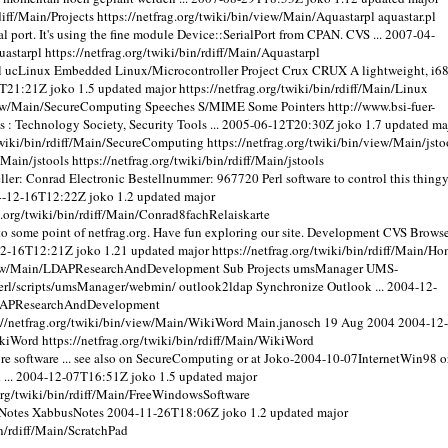
diff/Main/Projects
https://netfrag.org/twiki/bin/view/Main/Aquastarpl
aquastar.pl
al port. It's using the fine module Device::SerialPort from CPAN. CVS ...
2007-04-
uastarpl
https://netfrag.org/twiki/bin/rdiff/Main/Aquastarpl
 ucLinux Embedded Linux/Microcontroller Project Crux CRUX A lightweight, i6
0T21:21Z
joko
1.5
updated
major
https://netfrag.org/twiki/bin/rdiff/Main/Linux
view/Main/SecureComputing
Speeches S/MIME Some Pointers http://www.bsi-fuer-
 Technology Society, Security Tools ...
2005-06-12T20:30Z
joko
1.7
updated
ma
/twiki/bin/rdiff/Main/SecureComputing
https://netfrag.org/twiki/bin/view/Main/jsto
f/Main/jstools
https://netfrag.org/twiki/bin/rdiff/Main/jstools
eller: Conrad Electronic Bestellnummer: 967720 Perl software to control this thing
4-12-16T12:22Z
joko
1.2
updated
major
g.org/twiki/bin/rdiff/Main/Conrad8fachRelaiskarte
some point of netfrag.org. Have fun exploring our site. Development CVS Brows
12-16T12:21Z
joko
1.21
updated
major
https://netfrag.org/twiki/bin/rdiff/Main/H
/view/Main/LDAPResearchAndDevelopment
Sub Projects umsManager UMS-
erl/scripts/umsManager/webmin/ outlook2ldap Synchronize Outlook ...
2004-12-
n/LDAPResearchAndDevelopment
://netfrag.org/twiki/bin/view/Main/WikiWord
Main.janosch 19 Aug 2004
2004-12-
ikiWord
https://netfrag.org/twiki/bin/rdiff/Main/WikiWord
e software ... see also on SecureComputing or at Joko-2004-10-07InternetWin98 o
...
2004-12-07T16:51Z
joko
1.5
updated
major
.org/twiki/bin/rdiff/Main/FreeWindowsSoftware
 Notes XabbusNotes
2004-11-26T18:06Z
joko
1.2
updated
major
in/rdiff/Main/ScratchPad