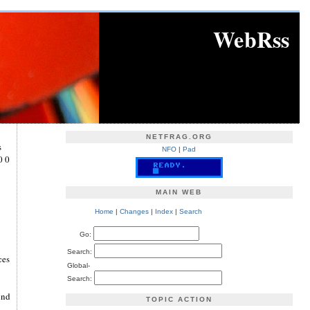
WebRss
NETFRAG.ORG
s
NFO
|
Pad
0 0
MAIN WEB
Home
|
Changes
|
Index
|
Search
Go:
Search:
ces
Global-
Search:
ind
TOPIC ACTION