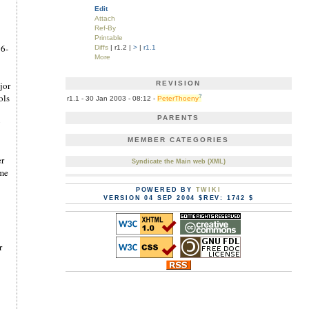
Edit
Attach
Ref-By
Printable
86-
Diffs
| r1.2 |
>
|
r1.1
More
jor
REVISION
ols
?
r1.1 - 30 Jan 2003 - 08:12 -
PeterThoeny
PARENTS
y
MEMBER CATEGORIES
er
Syndicate the Main web (XML)
ome
POWERED BY
TWIKI
VERSION 04 SEP 2004 $REV: 1742 $
r