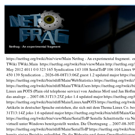
Netfrag - An experimental fragment
https://netfrag.org/twiki/bin/view/Main
Netfrag - An experimental fragment.
e
TWiki
TWiki.Main
https://netfrag.org/twiki/bin/view/Main
http://netfrag.or
May 2012 4011 0 0 323 165 Syndication 143 108 SerialToIP 106 104 Linux 
450 139 Syndication ...
2026-08-08T13:06Z
guest
1.2
updated
major
https://n
https://netfrag.org/twiki/bin/rdiff/Main/WebStatistics
https://netfrag.org/twi
https://netfrag.org/twiki/bin/rdiff/Main/TWikiUsers
https://netfrag.org/twiki/
Linux am POTS (Plain old telephone service) von Andreas Motl und Jan Hoffm
das analoge ...
2007-08-31T13:25Z
joko
1.4
updated
major
https://netfrag.or
https://netfrag.org/twiki/bin/rdiff/Main/LinuxAmPOTS
https://netfrag.org/t
Artikeln in deutscher Sprache entstehen, die sich mit dem Thema Linux Co. bes
31T13:14Z
joko
1.6
updated
major
https://netfrag.org/twiki/bin/rdiff/Main/
https://netfrag.org/twiki/bin/view/Main/SerialToIP
Serielle Schnittstelle via 
virtuell unter Windows bereitgestellt werden. Die Übertragung ...
2007-08-30T
https://netfrag.org/twiki/bin/rdiff/Main/SerialToIP
https://netfrag.org/twiki/b
bereits einige Projekte aufgeführt. Da die Webseite und deren Grundfunktione