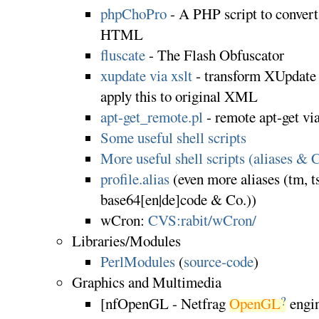
phpChoPro
- A PHP script to conver
HTML
fluscate
- The Flash Obfuscator
xupdate via xslt
- transform XUpdate
apply this to original XML
apt-get_remote.pl
- remote apt-get via
Some useful shell scripts
More useful shell scripts (aliases & 
profile.alias
(even more aliases (tm, t
base64[en|de]code & Co.))
wCron:
CVS:rabit/wCron/
Libraries/Modules
PerlModules
(
source-code
)
Graphics and Multimedia
?
[nfOpenGL - Netfrag
OpenGL
engi