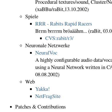
Procedural textures/sound, Cluster/Ne
(xaBBu/raBit,13.10.2002)
Spiele
RRR - Rabits Rapid Racers
Brrm brrrrm bröaäähm... (raBit, 03.
CVS:rabit/r3/
Neuronale Netzwerke
NeuralVoc
A highly configurable audio data/voca
using a Neural Network written in 
08.08.2002)
Web
Yakka!
NetFragSite
Patches & Contributions