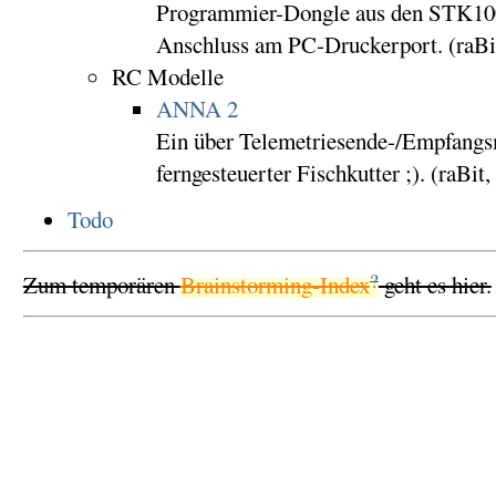
Programmier-Dongle aus den STK10
Anschluss am PC-Druckerport. (raBit
RC Modelle
ANNA 2
Ein über Telemetriesende-/Empfangsm
ferngesteuerter Fischkutter ;). (raBit
Todo
?
Zum temporären
Brainstorming-Index
geht es hier.