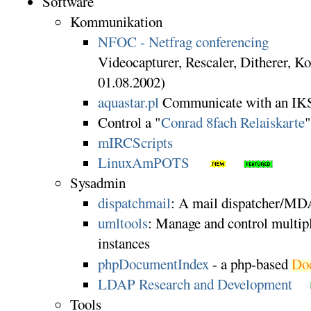
Software
Kommunikation
NFOC - Netfrag conferencing
Videocapturer, Rescaler, Ditherer, Ko
01.08.2002)
aquastar.pl
Communicate with an IKS
Control a "
Conrad 8fach Relaiskarte
"
mIRCScripts
LinuxAmPOTS
Sysadmin
dispatchmail
: A mail dispatcher/MD
umltools
: Manage and control multi
instances
phpDocumentIndex
- a php-based
Do
LDAP Research and Development
Tools